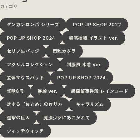
キャラリズム
カテゴリ
進撃の巨人
魔法少女にあこがれて
ウィッチウォッチ
ダンガンロンパ シリーズ
POP UP SHOP 2022
POP UP SHOP 2024
超高校級 イラスト ver.
セリフ缶バッジ
閃乱カグラ
アクリルコレクション
制服風 水着 ver.
立体マウスパッド
POP UP SHOP 2024
怪獣8号
墨絵 ver.
超探偵事件簿 レインコード
恋する（おとめ）の作り方
キャラリズム
進撃の巨人
魔法少女にあこがれて
ウィッチウォッチ