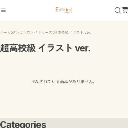
ホーム
ダンガンロンパ シリーズ
超高校級 イラスト ver.
商品カテゴリ
超高校級 イラスト ver.
ダンガンロンパ シリーズ
POP UP SHOP 2022
POP UP SHOP 2024
超高校級 イラスト ver.
セリフ缶バッジ
閃乱カグラ
出品されている商品がありません。
アクリルコレクション
制服風 水着 ver.
立体マウスパッド
POP UP SHOP 2024
怪獣8号
墨絵 ver.
超探偵事件簿 レインコード
Categories
恋する（おとめ）の作り方