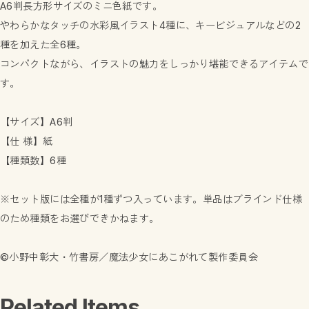
A6判長方形サイズのミニ色紙です。
やわらかなタッチの水彩風イラスト4種に、キービジュアルなどの2
種を加えた全6種。
コンパクトながら、イラストの魅力をしっかり堪能できるアイテムで
す。
【サイズ】A6判
【仕 様】紙
【種類数】6種
※セット版には全種が1種ずつ入っています。単品はブラインド仕様
のため種類をお選びできかねます。
©小野中彰大・竹書房／魔法少女にあこがれて製作委員会
Related Items