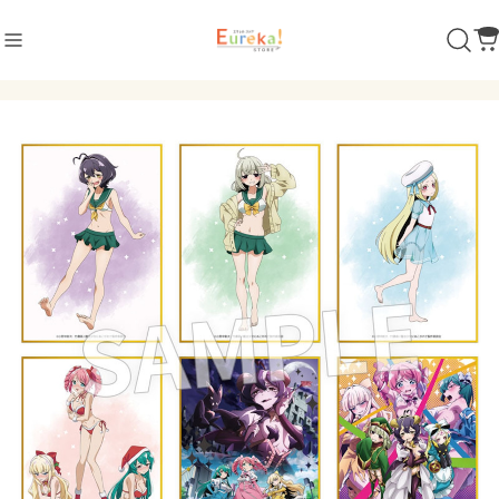
商品カテゴリ
ダンガンロンパ シリーズ
POP UP SHOP 2022
POP UP SHOP 2024
超高校級 イラスト ver.
セリフ缶バッジ
閃乱カグラ
アクリルコレクション
制服風 水着 ver.
立体マウスパッド
POP UP SHOP 2024
怪獣8号
墨絵 ver.
超探偵事件簿 レインコード
恋する（おとめ）の作り方