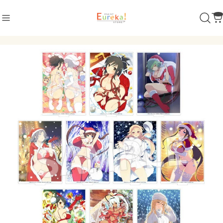
商品カテゴリ
ダンガンロンパ シリーズ
POP UP SHOP 2022
POP UP SHOP 2024
超高校級 イラスト ver.
セリフ缶バッジ
閃乱カグラ
アクリルコレクション
制服風 水着 ver.
立体マウスパッド
POP UP SHOP 2024
怪獣8号
墨絵 ver.
超探偵事件簿 レインコード
恋する（おとめ）の作り方