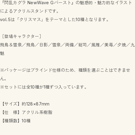
『閃乱カグラ NewWave Gバースト』の魅惑的・魅力的なイラスト
によるアクリルスタンドです。
vol.5は「クリスマス」をテーマとした10種となります。
［登場キャラクター］
飛鳥＆雪泉／飛鳥／日影／雪泉／両備／総司／風雅／美苺／夕焼／九
魅
※パッケージはブラインド仕様のため、種類を選ぶことはできませ
ん。
※セットには全10種が1種ずつ入っています。
【サイズ】約128×87mm
【仕 様】アクリル系樹脂
【種類数】10種