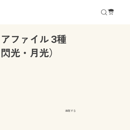
アファイル 3種
・閃光・月光）
通報する