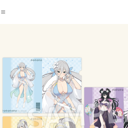
商品カテゴリ
ダンガンロンパ シリーズ
POP UP SHOP 2022
POP UP SHOP 2024
超高校級 イラスト ver.
セリフ缶バッジ
閃乱カグラ
アクリルコレクション
制服風 水着 ver.
立体マウスパッド
POP UP SHOP 2024
怪獣8号
墨絵 ver.
超探偵事件簿 レインコード
恋する（おとめ）の作り方