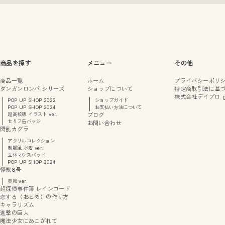
商品を探す
メニュー
その他
商品一覧
ホーム
プライバシーポリ
ダンガンロンパ シリーズ
ショップについて
特定商取引法に基
株式会社デイプロ
POP UP SHOP 2022
ショップガイド
POP UP SHOP 2024
お支払い方法について
超高校級 イラスト ver.
ブログ
セリフ缶バッジ
お問い合わせ
閃乱カグラ
アクリルコレクション
制服風 水着 ver.
立体マウスパッド
POP UP SHOP 2024
怪獣8号
墨絵 ver.
超探偵事件簿 レインコード
恋する（おとめ）の作り方
キャラリズム
進撃の巨人
魔法少女にあこがれて