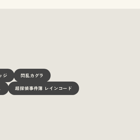
ッジ
閃乱カグラ
.
超探偵事件簿 レインコード