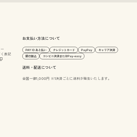
お支払い方法について
シー
PAY ID あと払い
クレジットカード
PayPay
キャリア決済
づく表記
銀行振込
コンビニ決済またはPay-easy
送料・配送について
全国一律1,000円 ※1決済ごとに送料が発生いたします。