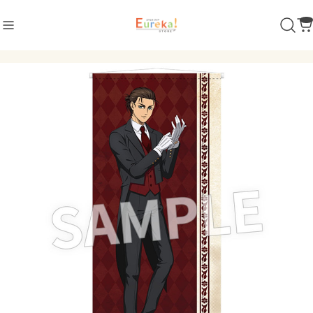
商品カテゴリ
ダンガンロンパ シリーズ
POP UP SHOP 2022
POP UP SHOP 2024
超高校級 イラスト ver.
セリフ缶バッジ
閃乱カグラ
アクリルコレクション
制服風 水着 ver.
立体マウスパッド
POP UP SHOP 2024
怪獣8号
墨絵 ver.
超探偵事件簿 レインコード
恋する（おとめ）の作り方