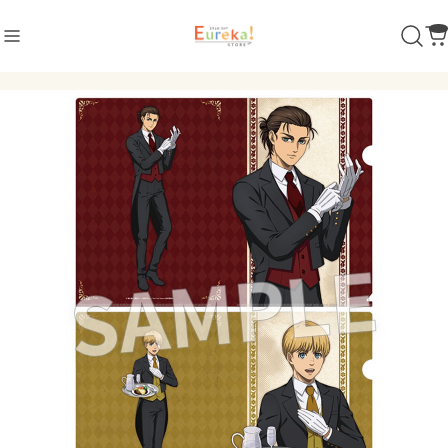
商品カテゴリ
ダンガンロンパ シリーズ
POP UP SHOP 2022
POP UP SHOP 2024
超高校級 イラスト ver.
セリフ缶バッジ
閃乱カグラ
アクリルコレクション
制服風 水着 ver.
立体マウスパッド
POP UP SHOP 2024
怪獣8号
墨絵 ver.
超探偵事件簿 レインコード
恋する（おとめ）の作り方